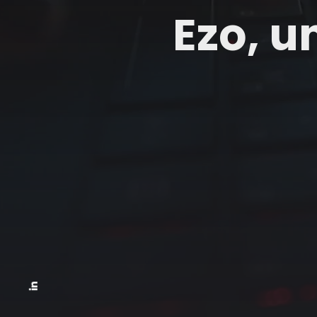
Ezo, u